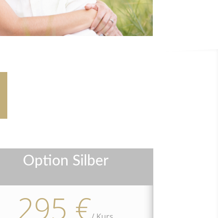
Option Silber
295 €
/
Kurs