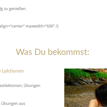
lg zu genießen.
align=“center“ maxwidth=“600″ /]
Was Du bekommst:
8 Lektionen
extlektionen, Übungen
te Übungen aus