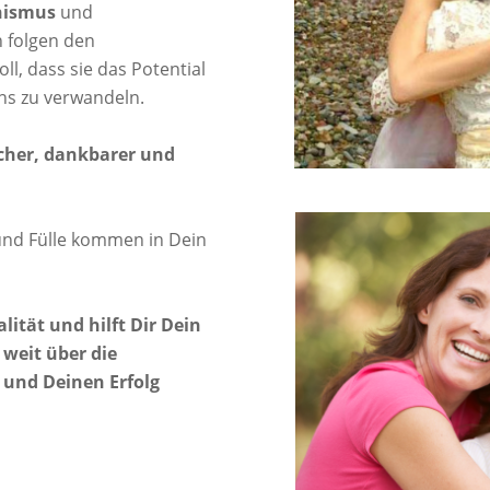
hismus
und
 folgen den
ll, dass sie das Potential
ns zu verwandeln.
cher, dankbarer und
 und Fülle kommen in Dein
lität und hilft Dir Dein
 weit über die
und Deinen Erfolg