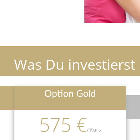
Was Du investierst
Option Gold
575 €
/
Kurs